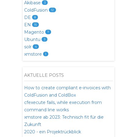
Akibase
3
ColdFusion
12
DE
8
EN
15
Magento
7
Ubuntu
3
solr
4
xmstore
1
AKTUELLE POSTS
How to create compliant e-invoices with
ColdFusion and ColdBox
cfexecute fails, while execution from
command line works
xmstore ab 2023: Technisch fit für die
Zukunft
2020 - ein Projektrückblick